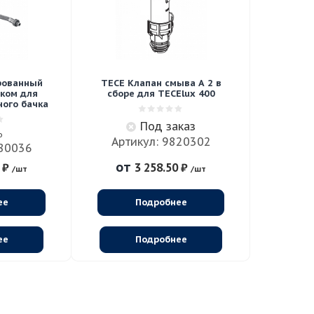
ированный
TECE Клапан смыва A 2 в
иком для
сборе для TECElux 400
ного бачка
Под заказ
о
Артикул: 9820302
880036
от
 ₽
3 258.50 ₽
/шт
/шт
ее
Подробнее
ее
Подробнее