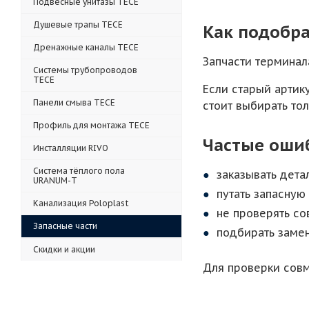
Подвесные унитазы TECE
Душевые трапы TECE
Как подобра
Дренажные каналы TECE
Запчасти терминал
Системы трубопроводов
TECE
Если старый артик
Панели смыва TECE
стоит выбирать то
Профиль для монтажа TECE
Частые оши
Инсталляции RIVO
Система тёплого пола
заказывать дета
URANUM-T
путать запасную
Канализация Poloplast
не проверять с
Запасные части
подбирать замен
Скидки и акции
Для проверки сов