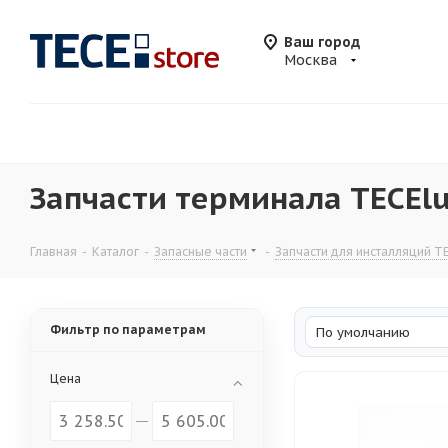
Ваш город
Москва
Запчасти терминала TECEl
Главная
-
Каталог
-
Запасные части
-
Запчасти для инсталляций T
Фильтр по параметрам
По умолчанию
Цена