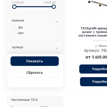
3 258.50
5 605.00
Наличие
Да
TECEprofil арм
шланг с тройн
Нет
застенного смыв
Мног
Артикул
Артикул: 9
от
5 605.00
Подробн
Сбросить
Подробн
Инсталляции TECE