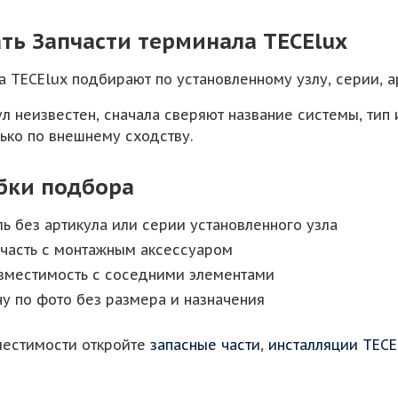
ть Запчасти терминала TECElux
а TECElux подбирают по установленному узлу, серии, а
ул неизвестен, сначала сверяют название системы, тип
лько по внешнему сходству.
бки подбора
ль без артикула или серии установленного узла
 часть с монтажным аксессуаром
овместимость с соседними элементами
у по фото без размера и назначения
местимости откройте
запасные части
,
инсталляции TECE