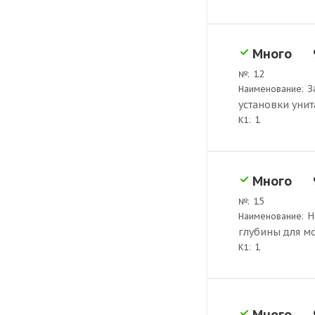
Много
12
№:
З
Наименование:
установки унит
1
K1:
Много
15
№:
Н
Наименование:
глубины для мо
1
K1:
Много