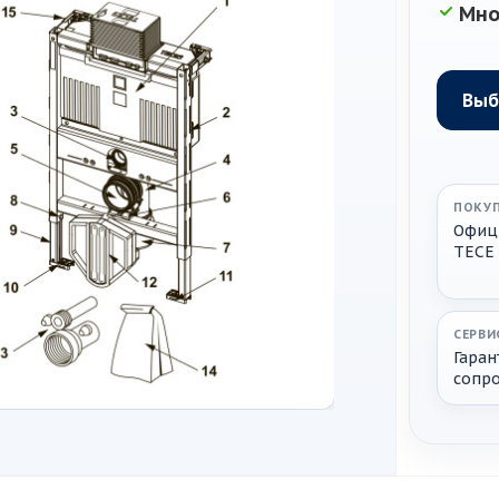
Мно
ПОКУП
Офиц
TECE
СЕРВИ
Гаран
сопр