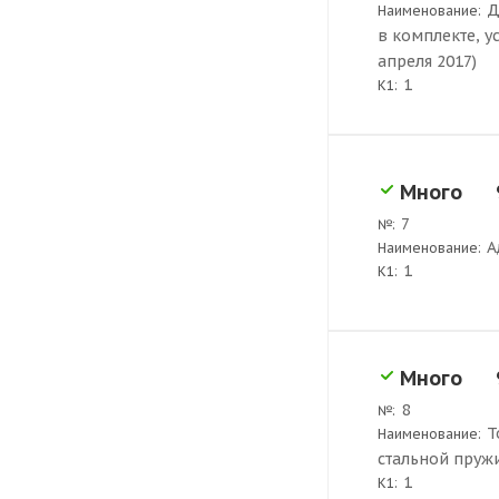
Д
Наименование:
в комплекте, у
апреля 2017)
1
K1:
Много
7
№:
А
Наименование:
1
K1:
Много
8
№:
Т
Наименование:
стальной пруж
1
K1: