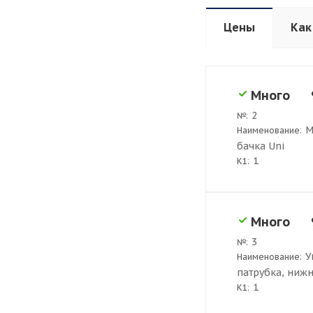
Цены
Как
Много
2
№:
М
Наименование:
бачка Uni
1
K1:
Много
3
№:
У
Наименование:
патрубка, ниж
1
K1: