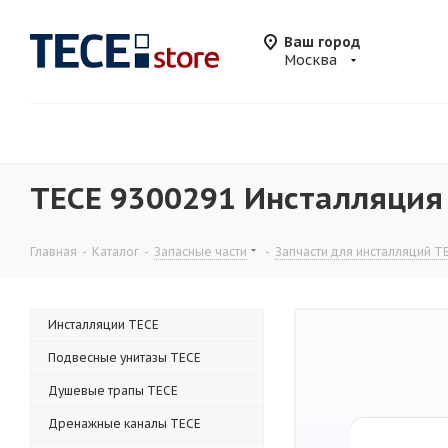
Ваш город
Москва
TECE 9300291 Инсталляция 
Главная
-
Каталог
-
Запасные части
-
Запчасти для инсталляций T
Инсталляции TECE
Подвесные унитазы TECE
Душевые трапы TECE
Дренажные каналы TECE