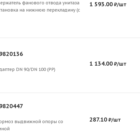
ержатель фанового отвода унитаза
1 593.00
₽
/шт
становка на нижнюю перекладину (с
9820136
1 134.00
₽
/шт
даптер DN 90/DN 100 (PP)
9820447
287.10
₽
/шт
ормоз выдвижной опоры со
иной