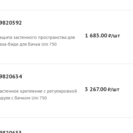
9820592
1 683.00
₽
/шт
ащита застенного пространства для
аза-биде для бачка Uni 750
9820634
3 267.00
₽
/шт
астенное крепление с регулировкой
дуля с бачком Uni 750
9820633