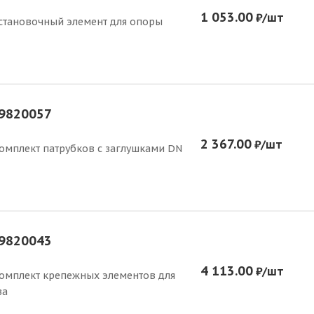
1 053.00
₽
/шт
становочный элемент для опоры
9820057
2 367.00
₽
/шт
омплект патрубков с заглушками DN
9820043
4 113.00
₽
/шт
омплект крепежных элементов для
за