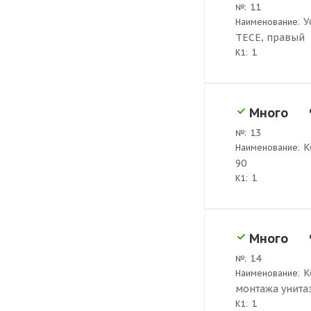
11
№:
У
Наименование:
ТЕСЕ, правый
1
K1:
Много
13
№:
К
Наименование:
90
1
K1:
Много
14
№:
К
Наименование:
монтажа унита
1
K1: