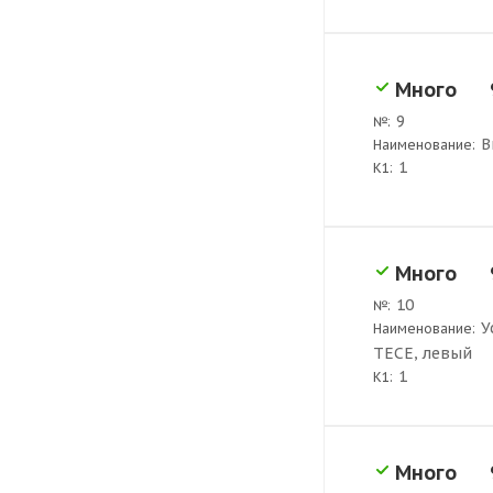
Много
9
№:
В
Наименование:
1
K1:
Много
10
№:
У
Наименование:
ТЕСЕ, левый
1
K1:
Много