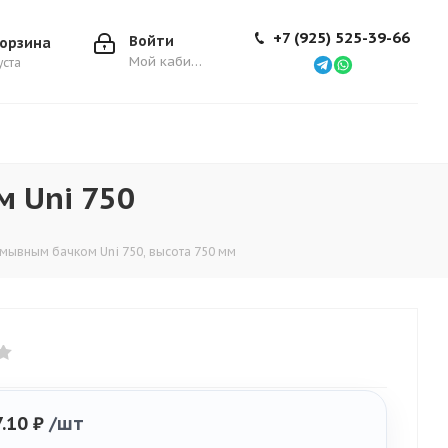
+7 (925) 525-39-66
Войти
орзина
Мой кабинет
уста
м Uni 750
смывным бачком Uni 750, высота 750 мм
.10 ₽
/шт