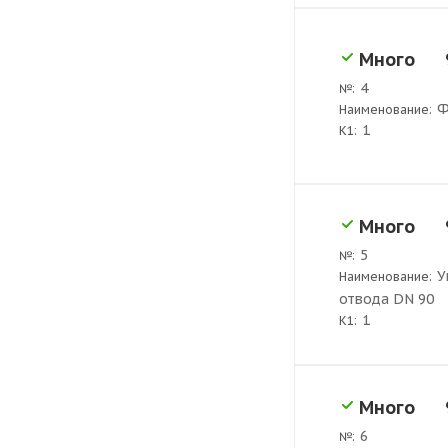
Много
4
№:
Ф
Наименование:
1
K1:
Много
5
№:
У
Наименование:
отвода DN 90
1
K1:
Много
6
№: